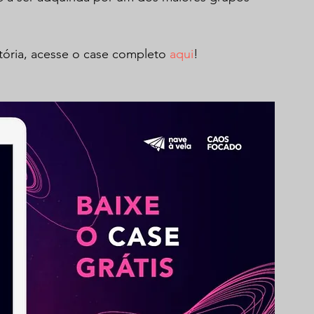
etória, acesse o case completo 
aqui
! 