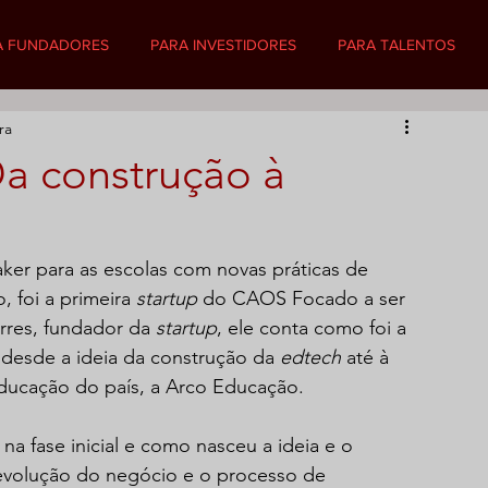
A FUNDADORES
PARA INVESTIDORES
PARA TALENTOS
ra
Da construção à
maker para as escolas com novas práticas de 
 foi a primeira 
startup
 do CAOS Focado a ser 
rres, fundador da 
startup
, ele conta como foi a 
 desde a ideia da construção da 
edtech
 até à 
ucação do país, a Arco Educação.   
na fase inicial e como nasceu a ideia e o 
 evolução do negócio e o processo de 