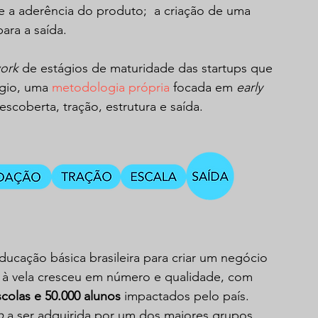
e a aderência do produto;  a criação de uma 
ara a saída. 
ork 
de estágios de maturidade das startups que 
ágio, uma 
metodologia própria
 focada em 
early 
coberta, tração, estrutura e saída.  
ducação básica brasileira para criar um negócio 
e à vela cresceu em número e qualidade, com 
colas e 50.000 alunos 
impactados pelo país. 
p
 a ser adquirida por um dos maiores grupos 